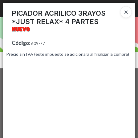
Ingresar a la Tienda
PICADOR ACRILICO 3RAYOS
*JUST RELAX* 4 PARTES
PUNTOS DE VENTA
CÓMO COMPRAR
Código
:
609-77
Precio sin IVA (este impuesto se adicionará al finalizar la compra)
CONTACTO
Menú
Lista vacía