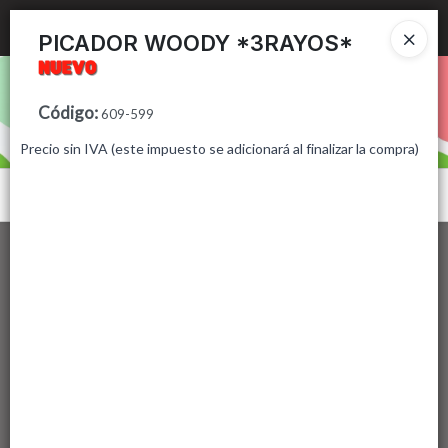
Ingresar a la Tienda
PICADOR WOODY *3RAYOS*
PUNTOS DE VENTA
Código
:
609-599
CÓMO COMPRAR
Precio sin IVA (este impuesto se adicionará al finalizar la compra)
CONTACTO
Menú
Lista vacía