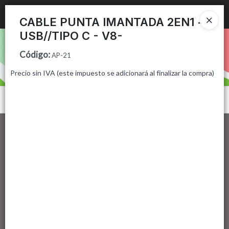
Ingresar a la Tienda
CABLE PUNTA IMANTADA 2EN1 -
USB//TIPO C - V8-
PUNTOS DE VENTA
Código
:
AP-21
CÓMO COMPRAR
Precio sin IVA (este impuesto se adicionará al finalizar la compra)
CONTACTO
Menú
Lista vacía