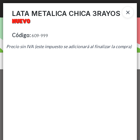
Ingresar a la Tienda
LATA METALICA CHICA 3RAYOS
PUNTOS DE VENTA
Código
:
609-999
CÓMO COMPRAR
Precio sin IVA (este impuesto se adicionará al finalizar la compra)
CONTACTO
Menú
Lista vacía