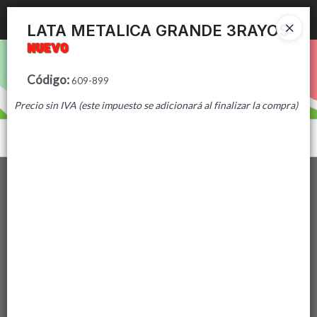
Ingresar a la Tienda
LATA METALICA GRANDE 3RAYOS
PUNTOS DE VENTA
Código
:
609-899
CÓMO COMPRAR
Precio sin IVA (este impuesto se adicionará al finalizar la compra)
CONTACTO
Menú
Lista vacía