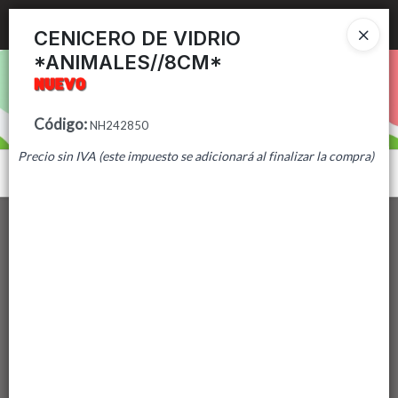
Ingresar a la Tienda
CENICERO DE VIDRIO
*ANIMALES//8CM*
PUNTOS DE VENTA
CÓMO COMPRAR
Código
:
NH242850
Precio sin IVA (este impuesto se adicionará al finalizar la compra)
CONTACTO
Menú
Lista vacía