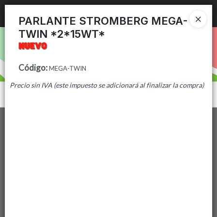
Ingresar a la Tienda
PARLANTE STROMBERG MEGA-
TWIN *2*15WT*
PUNTOS DE VENTA
CÓMO COMPRAR
Código
:
MEGA-TWIN
Precio sin IVA (este impuesto se adicionará al finalizar la compra)
CONTACTO
Menú
Lista vacía