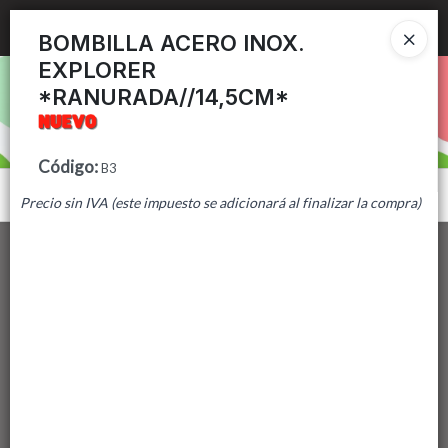
Ingresar a la Tienda
BOMBILLA ACERO INOX.
EXPLORER
PUNTOS DE VENTA
*RANURADA//14,5CM*
CÓMO COMPRAR
Código
:
B3
CONTACTO
Menú
Precio sin IVA (este impuesto se adicionará al finalizar la compra)
Lista vacía