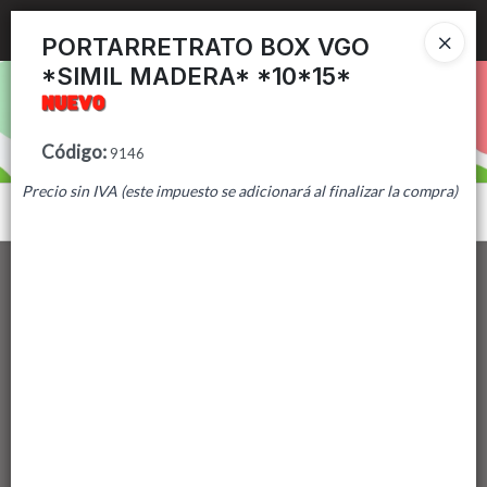
Ingresar a la Tienda
PORTARRETRATO BOX VGO
*SIMIL MADERA* *10*15*
PUNTOS DE VENTA
CÓMO COMPRAR
Código
:
9146
Precio sin IVA (este impuesto se adicionará al finalizar la compra)
CONTACTO
Menú
Lista vacía