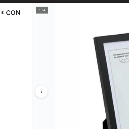
1 / 4
5* CON
PUNTOS D