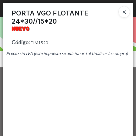
Ingresar a la Tienda
PORTA VGO FLOTANTE
24*30//15*20
PUNTOS DE VENTA
CÓMO COMPRAR
Código
:
FLM1520
Precio sin IVA (este impuesto se adicionará al finalizar la compra)
CONTACTO
Menú
Lista vacía