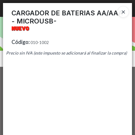
Ingresar a la Tienda
CARGADOR DE BATERIAS AA/AAA
- MICROUSB-
PUNTOS DE VENTA
CÓMO COMPRAR
Código
:
010-1002
Precio sin IVA (este impuesto se adicionará al finalizar la compra)
CONTACTO
Menú
Lista vacía