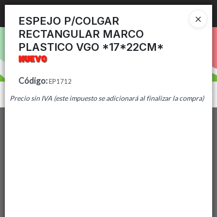
Ingresar a la Tienda
ESPEJO P/COLGAR
RECTANGULAR MARCO
PUNTOS DE VENTA
PLASTICO VGO *17*22CM*
CÓMO COMPRAR
Código
:
EP1712
CONTACTO
Menú
Precio sin IVA (este impuesto se adicionará al finalizar la compra)
Lista vacía