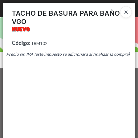
Ingresar a la Tienda
TACHO DE BASURA PARA BAÑO
VGO
PUNTOS DE VENTA
CÓMO COMPRAR
Código
:
TBM102
Precio sin IVA (este impuesto se adicionará al finalizar la compra)
CONTACTO
Menú
Lista vacía