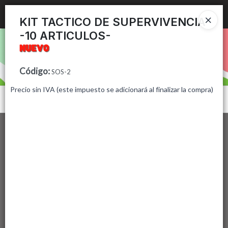
Ingresar a la Tienda
KIT TACTICO DE SUPERVIVENCIA
-10 ARTICULOS-
PUNTOS DE VENTA
CÓMO COMPRAR
Código
:
SOS-2
Precio sin IVA (este impuesto se adicionará al finalizar la compra)
CONTACTO
Menú
Lista vacía