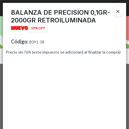
Ingresar a la Tienda
BALANZA DE PRECISION 0,1GR-
2000GR RETROILUMINADA
PUNTOS DE VENTA
19% OFF
CÓMO COMPRAR
Código
:
8091-38
Precio sin IVA (este impuesto se adicionará al finalizar la compra)
CONTACTO
Menú
Lista vacía