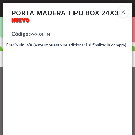
Ingresar a la Tienda
PORTA MADERA TIPO BOX 24X30
PUNTOS DE VENTA
Código
:
PF2028.84
CÓMO COMPRAR
Precio sin IVA (este impuesto se adicionará al finalizar la compra)
CONTACTO
Menú
Lista vacía