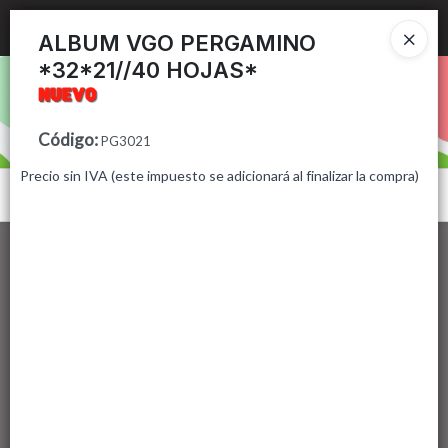
Ingresar a la Tienda
ALBUM VGO PERGAMINO
*32*21//40 HOJAS*
PUNTOS DE VENTA
CÓMO COMPRAR
Código
:
PG3021
Precio sin IVA (este impuesto se adicionará al finalizar la compra)
CONTACTO
Menú
Lista vacía