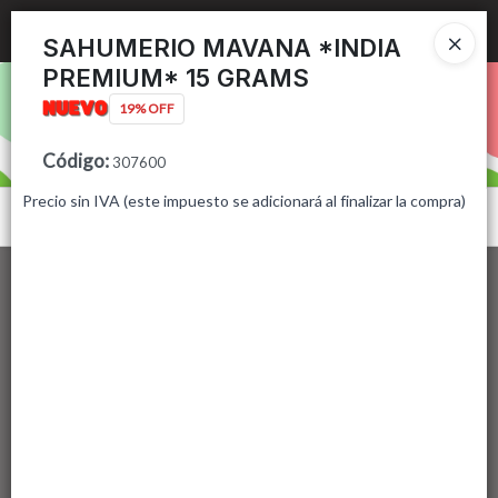
Ingresar a la Tienda
SAHUMERIO MAVANA *INDIA
PREMIUM* 15 GRAMS
PUNTOS DE VENTA
19% OFF
CÓMO COMPRAR
Código
:
307600
Precio sin IVA (este impuesto se adicionará al finalizar la compra)
CONTACTO
Menú
Lista vacía