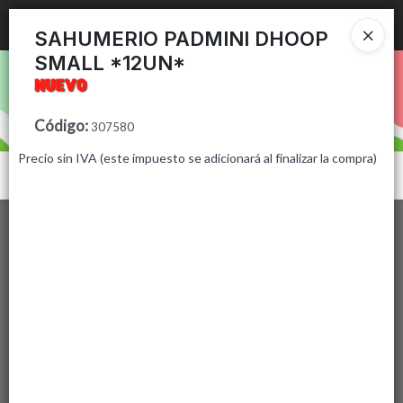
Ingresar a la Tienda
SAHUMERIO PADMINI DHOOP
SMALL *12UN*
PUNTOS DE VENTA
CÓMO COMPRAR
Código
:
307580
Precio sin IVA (este impuesto se adicionará al finalizar la compra)
CONTACTO
Menú
Lista vacía