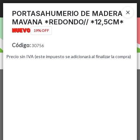
Ingresar a la Tienda
PORTASAHUMERIO DE MADERA
MAVANA *REDONDO// *12,5CM*
PUNTOS DE VENTA
19% OFF
CÓMO COMPRAR
Código
:
30756
Precio sin IVA (este impuesto se adicionará al finalizar la compra)
CONTACTO
Menú
Lista vacía