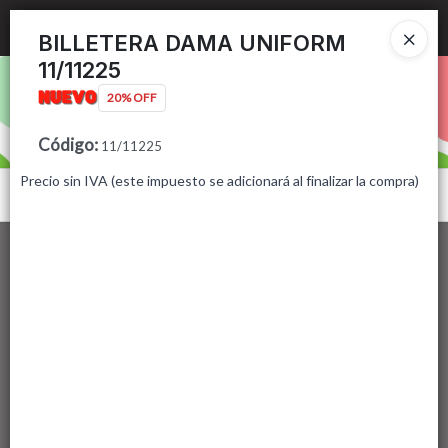
Ingresar a la Tienda
BILLETERA DAMA UNIFORM
11/11225
PUNTOS DE VENTA
20% OFF
CÓMO COMPRAR
Código
:
11/11225
Precio sin IVA (este impuesto se adicionará al finalizar la compra)
CONTACTO
Menú
Lista vacía