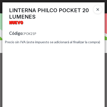
Ingresar a la Tienda
LINTERNA PHILCO POCKET 20
LUMENES
PUNTOS DE VENTA
CÓMO COMPRAR
Código
:
POK21P
Precio sin IVA (este impuesto se adicionará al finalizar la compra)
CONTACTO
Menú
Lista vacía