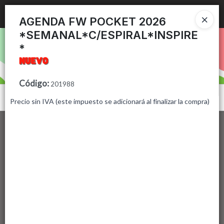
Ingresar a la Tienda
AGENDA FW POCKET 2026
*SEMANAL*C/ESPIRAL*INSPIRE
PUNTOS DE VENTA
*
CÓMO COMPRAR
Código
:
201988
CONTACTO
Menú
Precio sin IVA (este impuesto se adicionará al finalizar la compra)
Lista vacía