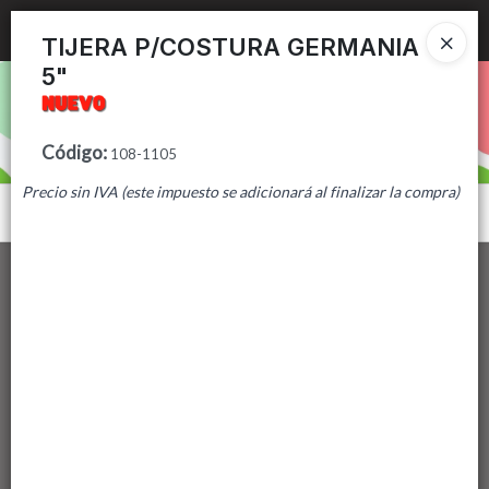
Ingresar a la Tienda
TIJERA P/COSTURA GERMANIA
5"
PUNTOS DE VENTA
CÓMO COMPRAR
Código
:
108-1105
Precio sin IVA (este impuesto se adicionará al finalizar la compra)
CONTACTO
Menú
Lista vacía