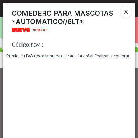
Ingresar a la Tienda
COMEDERO PARA MASCOTAS
*AUTOMATICO//6LT*
PUNTOS DE VENTA
30% OFF
CÓMO COMPRAR
Código
:
PEW-1
Precio sin IVA (este impuesto se adicionará al finalizar la compra)
CONTACTO
Menú
Lista vacía