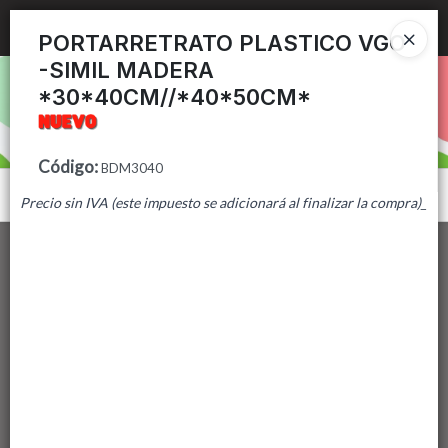
Ingresar a la Tienda
PORTARRETRATO PLASTICO VGO
-SIMIL MADERA
PUNTOS DE VENTA
*30*40CM//*40*50CM*
CÓMO COMPRAR
Código
:
BDM3040
CONTACTO
Menú
Precio sin IVA (este impuesto se adicionará al finalizar la compra)
_
Lista vacía