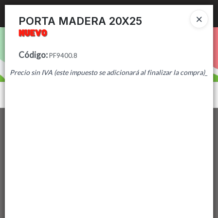
Ingresar a la Tienda
PORTA MADERA 20X25
PUNTOS DE VENTA
Código
:
PF9400.8
CÓMO COMPRAR
Precio sin IVA (este impuesto se adicionará al finalizar la compra)_
CONTACTO
Menú
Lista vacía