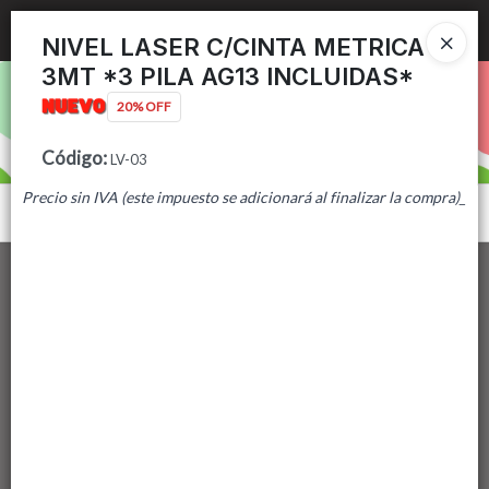
Ingresar a la Tienda
NIVEL LASER C/CINTA METRICA
3MT *3 PILA AG13 INCLUIDAS*
PUNTOS DE VENTA
20% OFF
CÓMO COMPRAR
Código
:
LV-03
Precio sin IVA (este impuesto se adicionará al finalizar la compra)
_
CONTACTO
Menú
Lista vacía