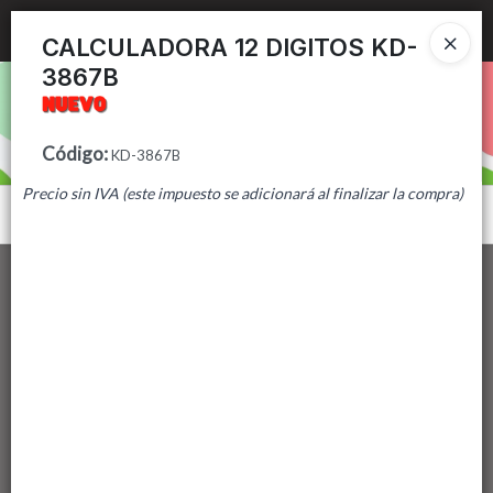
Ingresar a la Tienda
CALCULADORA 12 DIGITOS KD-
3867B
PUNTOS DE VENTA
CÓMO COMPRAR
Código
:
KD-3867B
Precio sin IVA (este impuesto se adicionará al finalizar la compra)
CONTACTO
Menú
Lista vacía