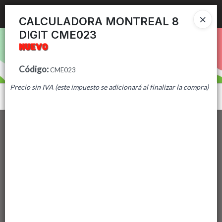
Ingresar a la Tienda
CALCULADORA MONTREAL 8
DIGIT CME023
PUNTOS DE VENTA
CÓMO COMPRAR
Código
:
CME023
Precio sin IVA (este impuesto se adicionará al finalizar la compra)
CONTACTO
Menú
Lista vacía