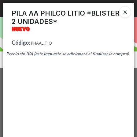
Ingresar a la Tienda
PILA AA PHILCO LITIO *BLISTER
2 UNIDADES*
PUNTOS DE VENTA
CÓMO COMPRAR
Código
:
PHAALITIO
Precio sin IVA (este impuesto se adicionará al finalizar la compra)
CONTACTO
Menú
Lista vacía