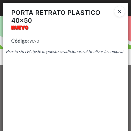
Ingresar a la Tienda
PORTA RETRATO PLASTICO
40x50
PUNTOS DE VENTA
CÓMO COMPRAR
Código
:
9090
Precio sin IVA (este impuesto se adicionará al finalizar la compra)
CONTACTO
Menú
Lista vacía