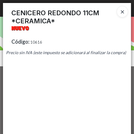
Ingresar a la Tienda
CENICERO REDONDO 11CM
*CERAMICA*
PUNTOS DE VENTA
CÓMO COMPRAR
Código
:
10616
Precio sin IVA (este impuesto se adicionará al finalizar la compra)
CONTACTO
Menú
Lista vacía