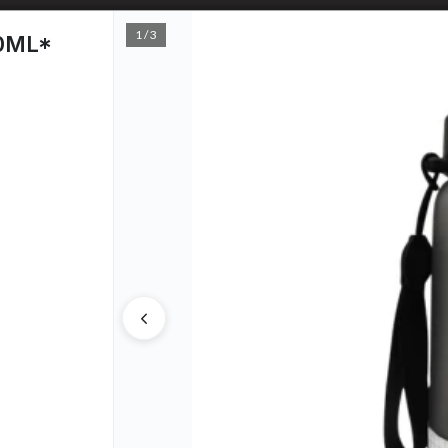
1 / 3
0ML*
PUNTOS D