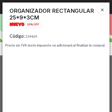
Ingresar a la Tienda
ORGANIZADOR RECTANGULAR
25*9*3CM
PUNTOS DE VENTA
19% OFF
CÓMO COMPRAR
Código
:
234469
Precio sin IVA (este impuesto se adicionará al finalizar la compra)
CONTACTO
Menú
Lista vacía