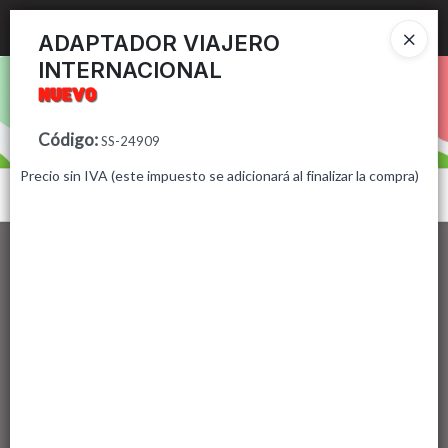
Ingresar a la Tienda
ADAPTADOR VIAJERO
INTERNACIONAL
PUNTOS DE VENTA
CÓMO COMPRAR
Código
:
SS-24909
Precio sin IVA (este impuesto se adicionará al finalizar la compra)
CONTACTO
Menú
Lista vacía