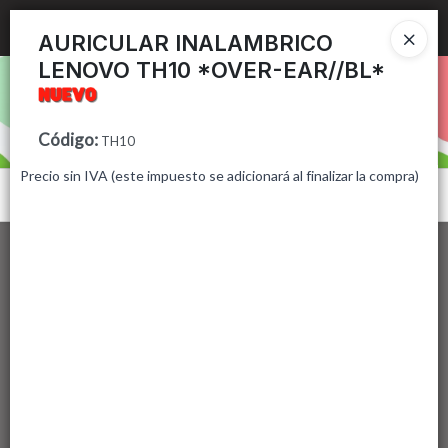
Ingresar a la Tienda
AURICULAR INALAMBRICO
LENOVO TH10 *OVER-EAR//BL*
PUNTOS DE VENTA
CÓMO COMPRAR
Código
:
TH10
Precio sin IVA (este impuesto se adicionará al finalizar la compra)
CONTACTO
Menú
Lista vacía