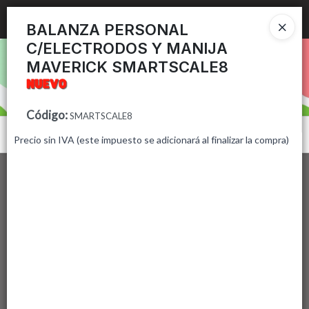
Ingresar a la Tienda
BALANZA PERSONAL
C/ELECTRODOS Y MANIJA
PUNTOS DE VENTA
MAVERICK SMARTSCALE8
CÓMO COMPRAR
Código
:
SMARTSCALE8
CONTACTO
Menú
Precio sin IVA (este impuesto se adicionará al finalizar la compra)
Lista vacía