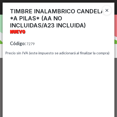
Ingresar a la Tienda
TIMBRE INALAMBRICO CANDELA
*A PILAS* (AA NO
PUNTOS DE VENTA
INCLUIDAS/A23 INCLUIDA)
CÓMO COMPRAR
Código
:
7279
CONTACTO
Menú
Precio sin IVA (este impuesto se adicionará al finalizar la compra)
Lista vacía