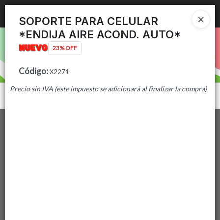
Ingresar a la Tienda
SOPORTE PARA CELULAR
*ENDIJA AIRE ACOND. AUTO*
PUNTOS DE VENTA
23% OFF
CÓMO COMPRAR
Código
:
X2271
Precio sin IVA (este impuesto se adicionará al finalizar la compra)
CONTACTO
Menú
Lista vacía