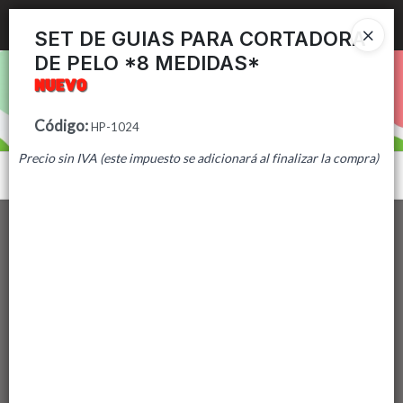
Ingresar a la Tienda
SET DE GUIAS PARA CORTADORA
DE PELO *8 MEDIDAS*
PUNTOS DE VENTA
CÓMO COMPRAR
Código
:
HP-1024
Precio sin IVA (este impuesto se adicionará al finalizar la compra)
CONTACTO
Menú
Lista vacía