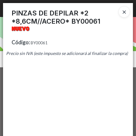
Ingresar a la Tienda
PINZAS DE DEPILAR *2
*8,6CM//ACERO* BY00061
PUNTOS DE VENTA
CÓMO COMPRAR
Código
:
BY00061
Precio sin IVA (este impuesto se adicionará al finalizar la compra)
CONTACTO
Menú
Lista vacía