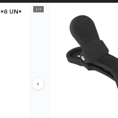
1 / 3
 *6 UN*
PUNTOS D