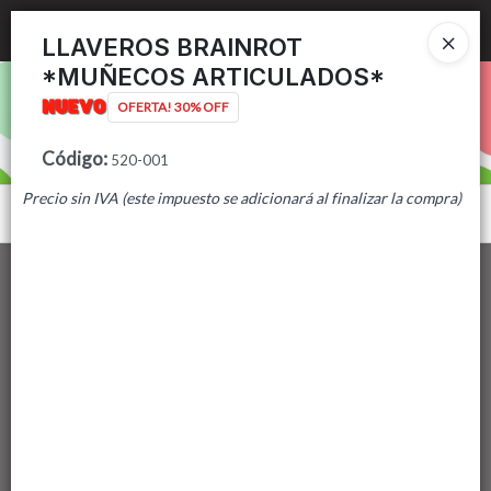
Ingresar a la Tienda
LLAVEROS BRAINROT
*MUÑECOS ARTICULADOS*
PUNTOS DE VENTA
OFERTA! 30% OFF
CÓMO COMPRAR
Código
:
520-001
Precio sin IVA (este impuesto se adicionará al finalizar la compra)
CONTACTO
Menú
Lista vacía