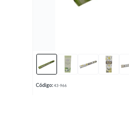
Lista vacía
Código
:
43-966