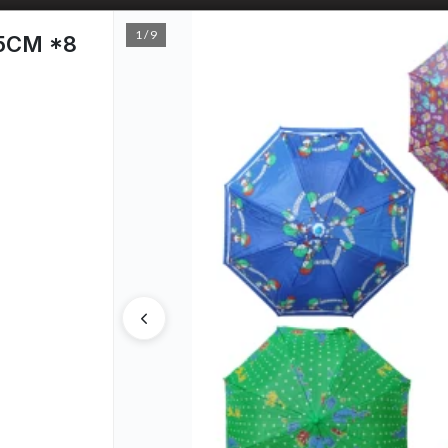
1 / 9
5CM *8
PUNTOS D