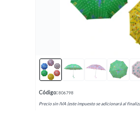
Lista vacía
Código
:
806798
Precio sin IVA (este impuesto se adicionará al finaliz