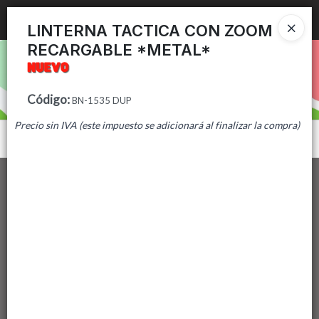
Ingresar a la Tienda
LINTERNA TACTICA CON ZOOM
RECARGABLE *METAL*
PUNTOS DE VENTA
CÓMO COMPRAR
Código
:
BN-1535 DUP
Precio sin IVA (este impuesto se adicionará al finalizar la compra)
CONTACTO
Menú
Lista vacía