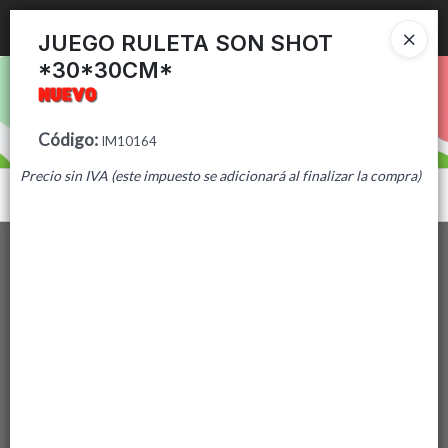
Ingresar a la Tienda
JUEGO RULETA SON SHOT
*30*30CM*
PUNTOS DE VENTA
CÓMO COMPRAR
Código
:
IM10164
Precio sin IVA (este impuesto se adicionará al finalizar la compra)
CONTACTO
Menú
Lista vacía