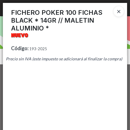
Ingresar a la Tienda
FICHERO POKER 100 FICHAS
BLACK * 14GR // MALETIN
PUNTOS DE VENTA
ALUMINIO *
CÓMO COMPRAR
Código
:
193-2025
CONTACTO
Menú
Precio sin IVA (este impuesto se adicionará al finalizar la compra)
Lista vacía